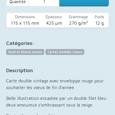
Quantité
Dimensions
Épaisseur
Grammage
Poids
115 x 115 mm
425 µm
270 g/m²
12 g
Catégories:
Noël et Bonne Année
Cartes doubles voeux
Description
Carte double vintage avec enveloppe rouge pour
souhaiter les vœux de fin d'année.
Belle illustration encadrée par un double filet bleu:
deux amoureux s'embrassant sous la neige.