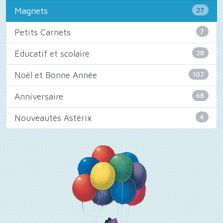
Magnets
27
Petits Carnets
7
Éducatif et scolaire
28
Noël et Bonne Année
107
Anniversaire
68
Nouveautés Astérix
4