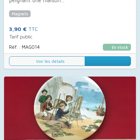
peignant une maison...
Magnets
3,90 €
TTC
Tarif public
Réf. : MAG014
En stock
Voir les détails