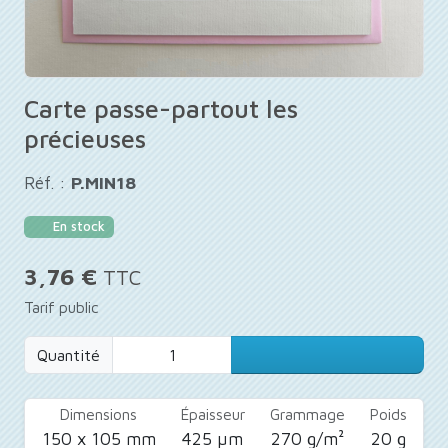
Carte passe-partout les
précieuses
Réf. :
P.MIN18
En stock
3,76 €
TTC
Tarif public
Quantité
Dimensions
Épaisseur
Grammage
Poids
150 x 105 mm
425 µm
270 g/m²
20 g