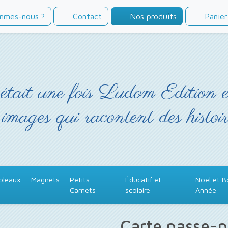
mmes-nous ?
Contact
Nos produits
Panier
était une fois Ludom Edition 
 images qui racontent des histoir
bleaux
Magnets
Petits
Éducatif et
Noël et 
Carnets
scolaire
Année
Carte passe-p