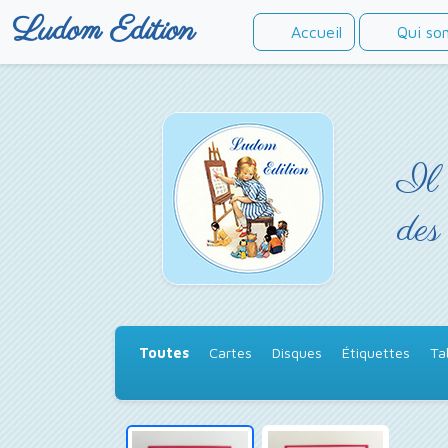
Ludom Edition
Accueil
Qui so
Il 
des
Toutes
Cartes
Disques
Étiquettes
Ta