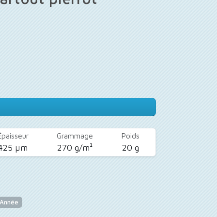
Épaisseur
Grammage
Poids
425 µm
270 g/m²
20 g
 Année