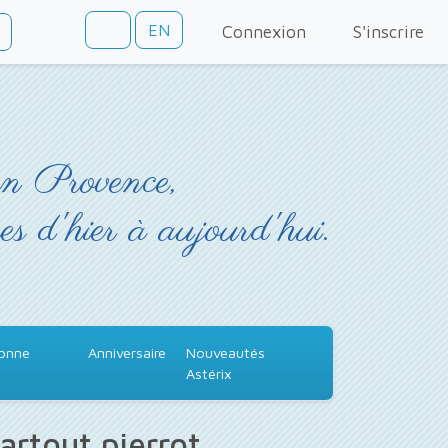
EN
Connexion
S'inscrire
en Provence,
es d'hier à aujourd'hui.
Bonne
Anniversaire
Nouveautés
Astérix
artout pierrot