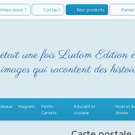
mmes-nous ?
Contact
Nos produits
Panier
était une fois Ludom Edition 
 images qui racontent des histoir
bleaux
Magnets
Petits
Éducatif et
Noël et 
Carnets
scolaire
Année
Carte postale