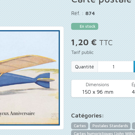
Réf. :
874
En stock
1,20 €
TTC
Tarif public
Quantité
Dimensions
É
150 x 96 mm
Catégories:
Cartes
Postales Standards
Cartes humoristiques (John Wills)