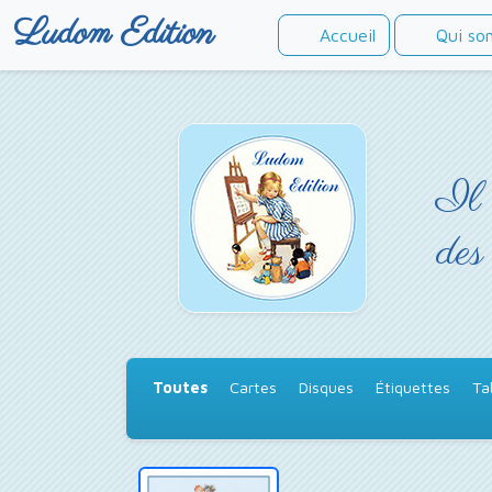
Ludom Edition
Accueil
Qui so
Il 
des
Toutes
Cartes
Disques
Étiquettes
Ta