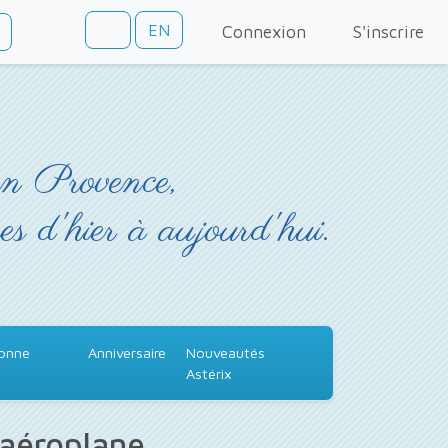
EN
Connexion
S'inscrire
en Provence,
es d'hier à aujourd'hui.
Bonne
Anniversaire
Nouveautés
Astérix
 aéroplane