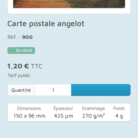
Carte postale angelot
Réf. :
900
En stock
1,20 €
TTC
Tarif public
Quantité
Dimensions
Épaisseur
Grammage
Poids
150 x 96 mm
425 µm
270 g/m²
4 g