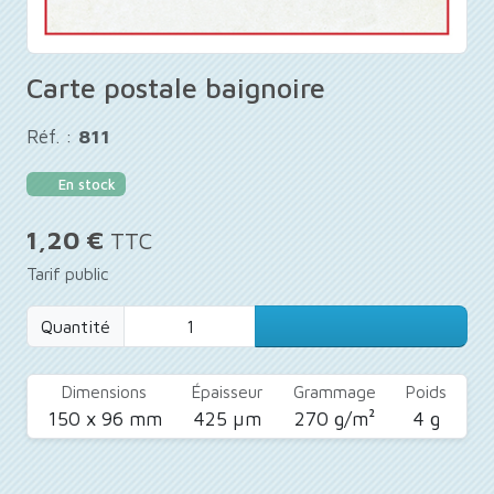
Carte postale baignoire
Réf. :
811
En stock
1,20 €
TTC
Tarif public
Quantité
Dimensions
Épaisseur
Grammage
Poids
150 x 96 mm
425 µm
270 g/m²
4 g