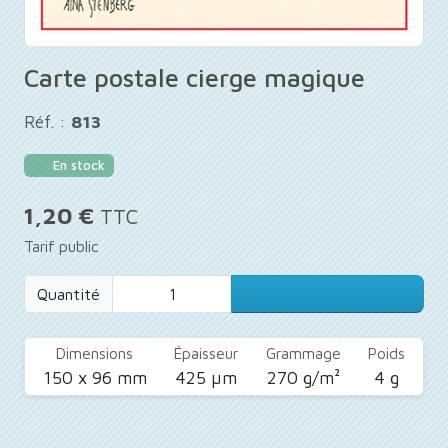
Carte postale cierge magique
Réf. :
813
En stock
1,20 €
TTC
Tarif public
Quantité
Dimensions
Épaisseur
Grammage
Poids
150 x 96 mm
425 µm
270 g/m²
4 g