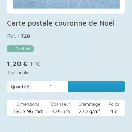
Carte postale couronne de Noël
Réf. :
728
En stock
1,20 €
TTC
Tarif public
Quantité
Dimensions
Épaisseur
Grammage
Poids
150 x 96 mm
425 µm
270 g/m²
4 g