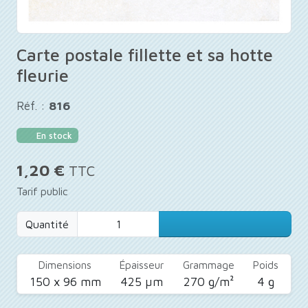
Carte postale fillette et sa hotte
fleurie
Réf. :
816
En stock
1,20 €
TTC
Tarif public
Quantité
Dimensions
Épaisseur
Grammage
Poids
150 x 96 mm
425 µm
270 g/m²
4 g