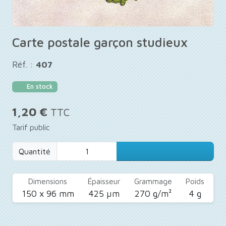
Carte postale garçon studieux
Réf. :
407
En stock
1,20 €
TTC
Tarif public
Quantité
Dimensions
Épaisseur
Grammage
Poids
150 x 96 mm
425 µm
270 g/m²
4 g