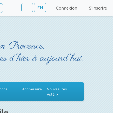
EN
Connexion
S'inscrire
en Provence,
es d'hier à aujourd'hui.
Bonne
Anniversaire
Nouveautés
Astérix
île