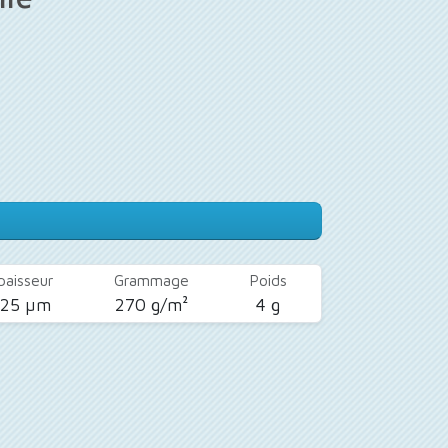
paisseur
Grammage
Poids
425 µm
270 g/m²
4 g