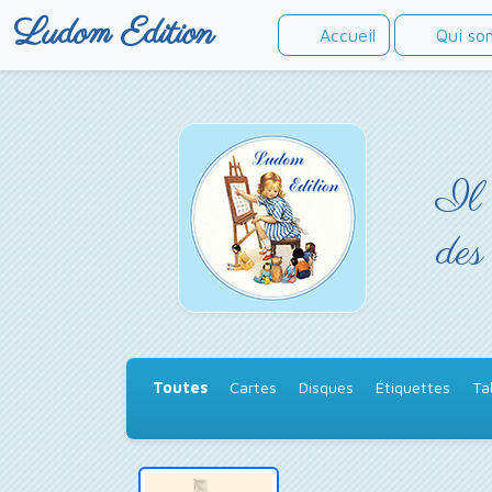
Ludom Edition
Accueil
Qui so
Il 
des
Toutes
Cartes
Disques
Étiquettes
Ta