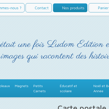
mmes-nous ?
Contact
Nos produits
Panier
était une fois Ludom Edition 
 images qui racontent des histoir
bleaux
Magnets
Petits
Éducatif et
Noël et 
Carnets
scolaire
Année
Carte postale 