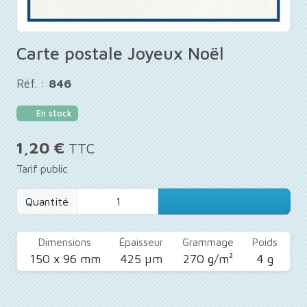
Carte postale Joyeux Noël
Réf. :
846
En stock
1,20 €
TTC
Tarif public
Quantité
Dimensions
Épaisseur
Grammage
Poids
150 x 96 mm
425 µm
270 g/m²
4 g