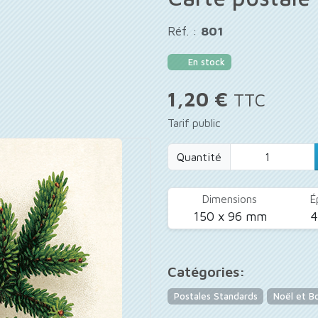
Réf. :
801
En stock
1,20 €
TTC
Tarif public
Quantité
Dimensions
É
150 x 96 mm
Catégories:
Postales Standards
Noël et B