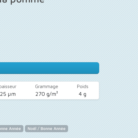
paisseur
Grammage
Poids
425 µm
270 g/m²
4 g
onne Année
Noël / Bonne Année