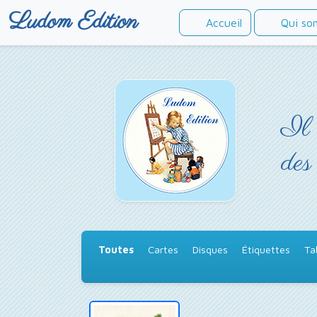
Ludom Edition
Accueil
Qui so
Il 
des
Toutes
Cartes
Disques
Étiquettes
Ta