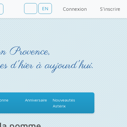
EN
Connexion
S'inscrire
en Provence,
es d'hier à aujourd'hui.
Bonne
Anniversaire
Nouveautés
Astérix
 la pomme