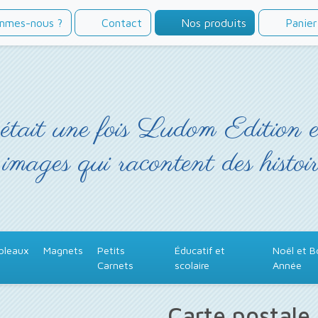
mmes-nous ?
Contact
Nos produits
Panier
était une fois Ludom Edition 
 images qui racontent des histoir
bleaux
Magnets
Petits
Éducatif et
Noël et 
Carnets
scolaire
Année
Carte postale