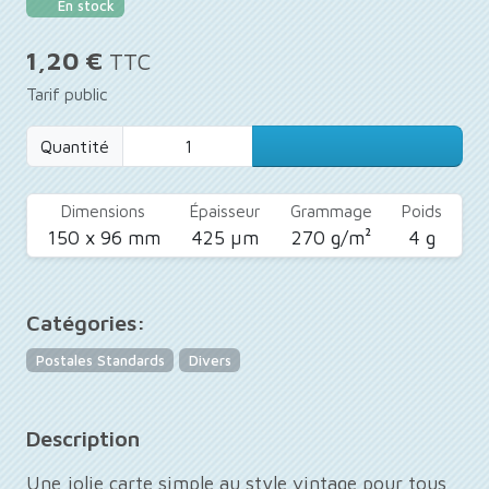
En stock
1,20 €
TTC
Tarif public
Quantité
Dimensions
Épaisseur
Grammage
Poids
150 x 96 mm
425 µm
270 g/m²
4 g
Catégories:
Postales Standards
Divers
Description
Une jolie carte simple au style vintage pour tous