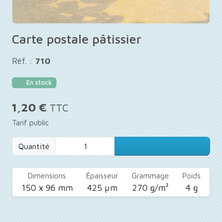
Carte postale pâtissier
Réf. :
710
En stock
1,20 €
TTC
Tarif public
Quantité
Dimensions
Épaisseur
Grammage
Poids
150 x 96 mm
425 µm
270 g/m²
4 g