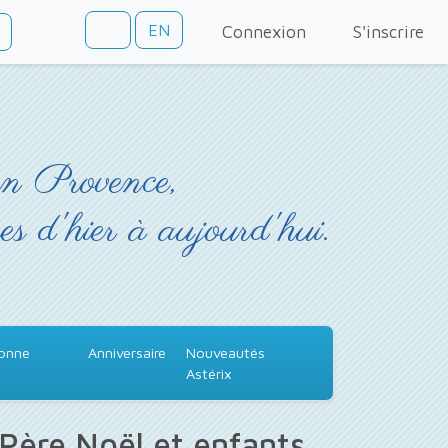
EN
Connexion
S'inscrire
en Provence,
es d'hier à aujourd'hui.
Bonne
Anniversaire
Nouveautés
Astérix
 Père Noël et enfants