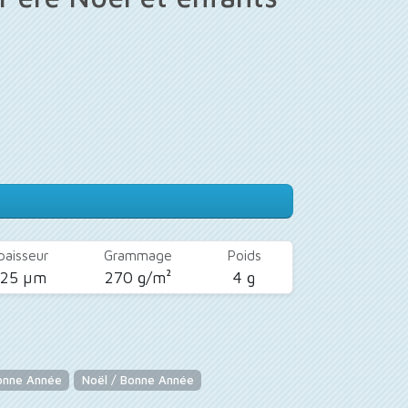
paisseur
Grammage
Poids
425 µm
270 g/m²
4 g
onne Année
Noël / Bonne Année