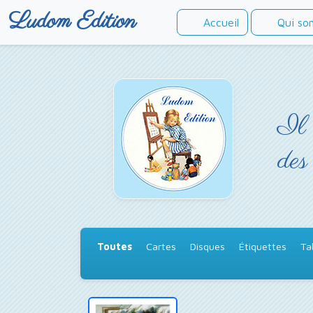
Ludom Edition
Accueil
Qui so
Il 
des
Toutes
Cartes
Disques
Étiquettes
Ta