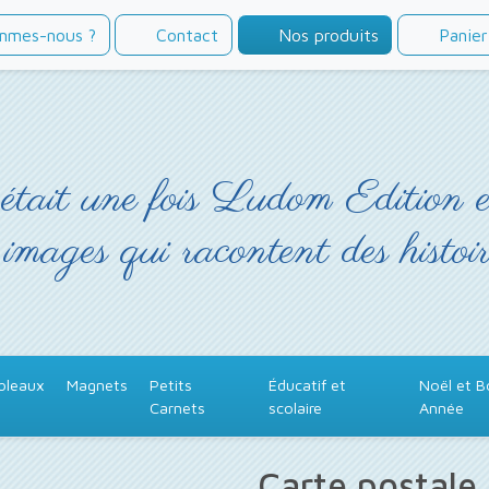
mmes-nous ?
Contact
Nos produits
Panier
était une fois Ludom Edition 
 images qui racontent des histoir
bleaux
Magnets
Petits
Éducatif et
Noël et 
Carnets
scolaire
Année
Carte postale