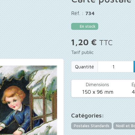
Réf. :
734
En stock
1,20 €
TTC
Tarif public
Quantité
Dimensions
É
150 x 96 mm
Catégories:
Postales Standards
Noël et B