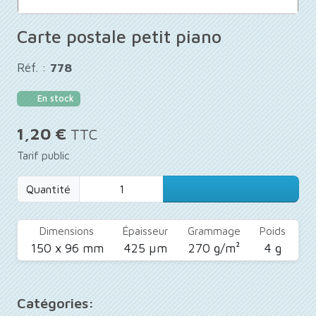
Carte postale petit piano
Réf. :
778
En stock
1,20 €
TTC
Tarif public
Quantité
Dimensions
Épaisseur
Grammage
Poids
150 x 96 mm
425 µm
270 g/m²
4 g
Catégories: