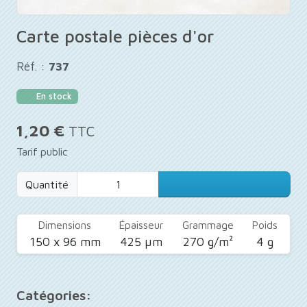
Carte postale pièces d'or
Réf. :
737
En stock
1,20 €
TTC
Tarif public
Quantité
Dimensions
Épaisseur
Grammage
Poids
150 x 96 mm
425 µm
270 g/m²
4 g
Catégories: