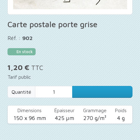
Carte postale porte grise
Réf. :
902
En stock
1,20 €
TTC
Tarif public
Quantité
Dimensions
Épaisseur
Grammage
Poids
150 x 96 mm
425 µm
270 g/m²
4 g