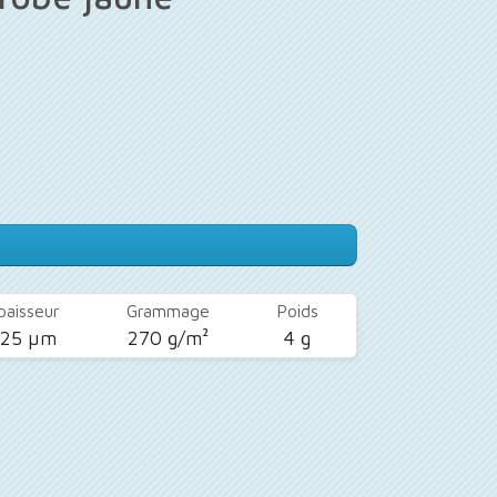
paisseur
Grammage
Poids
425 µm
270 g/m²
4 g