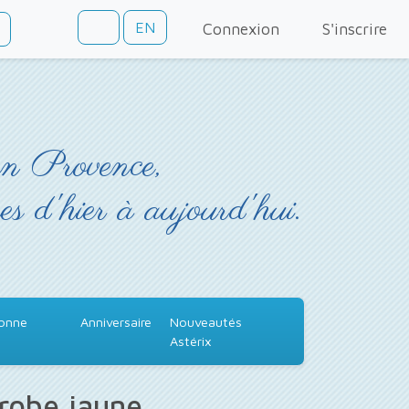
EN
Connexion
S'inscrire
en Provence,
es d'hier à aujourd'hui.
Bonne
Anniversaire
Nouveautés
Astérix
 robe jaune