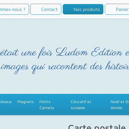
mmes-nous ?
Contact
Nos produits
Panier
était une fois Ludom Edition 
 images qui racontent des histoir
bleaux
Magnets
Petits
Éducatif et
Noël et 
Carnets
scolaire
Année
Carte postale