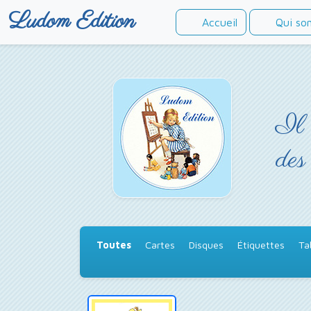
Ludom Edition
Accueil
Qui so
Il 
des
Toutes
Cartes
Disques
Étiquettes
Ta