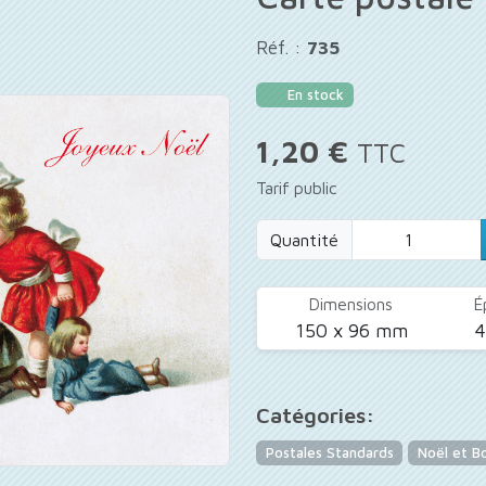
Réf. :
735
En stock
1,20 €
TTC
Tarif public
Quantité
Dimensions
É
150 x 96 mm
Catégories:
Postales Standards
Noël et B