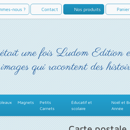
mmes-nous ?
Contact
Nos produits
Panier
était une fois Ludom Edition 
 images qui racontent des histoir
bleaux
Magnets
Petits
Éducatif et
Noël et 
Carnets
scolaire
Année
Carte postale 