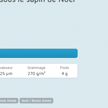
paisseur
Grammage
Poids
425 µm
270 g/m²
4 g
onne Année
Noël / Bonne Année