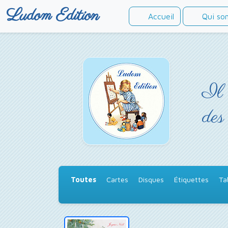
Ludom Edition
Accueil
Qui so
Il 
des
Toutes
Cartes
Disques
Étiquettes
Ta