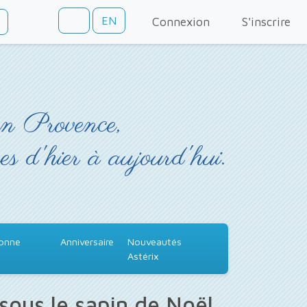
EN
Connexion
S'inscrire
en Provence,
es d'hier à aujourd'hui.
Bonne
Anniversaire
Nouveautés
Astérix
sous le sapin de Noël