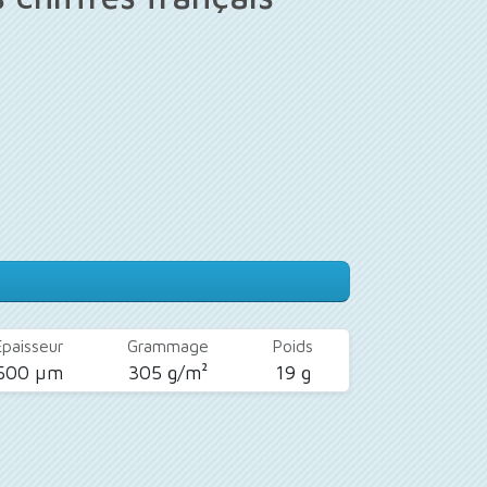
Épaisseur
Grammage
Poids
500 µm
305 g/m²
19 g