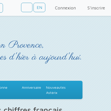
EN
Connexion
S'inscrire
en Provence,
es d'hier à aujourd'hui.
Bonne
Anniversaire
Nouveautés
Astérix
 chiffres français