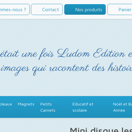
mmes-nous ?
Contact
Nos produits
Panier
était une fois Ludom Edition 
 images qui racontent des histoir
bleaux
Magnets
Petits
Éducatif et
Noël et 
Carnets
scolaire
Année
Mini disque les