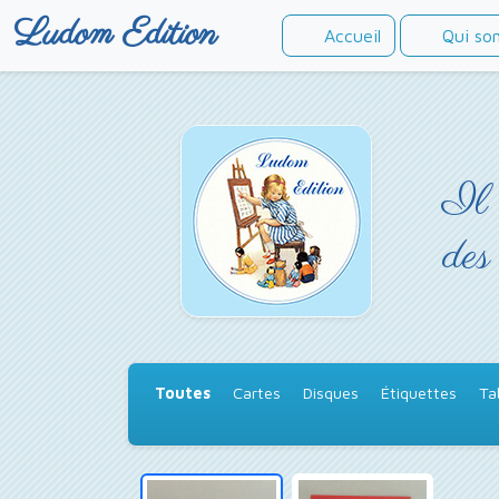
Ludom Edition
Accueil
Qui so
Il 
des
Toutes
Cartes
Disques
Étiquettes
Ta