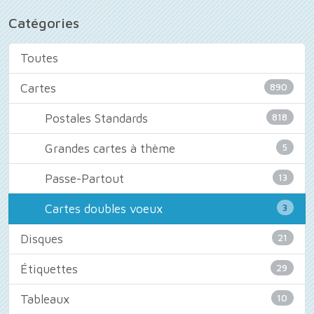
Catégories
Toutes
Cartes
890
Postales Standards
818
Grandes cartes à thème
5
Passe-Partout
13
Cartes doubles voeux
3
Disques
21
Étiquettes
29
Tableaux
10