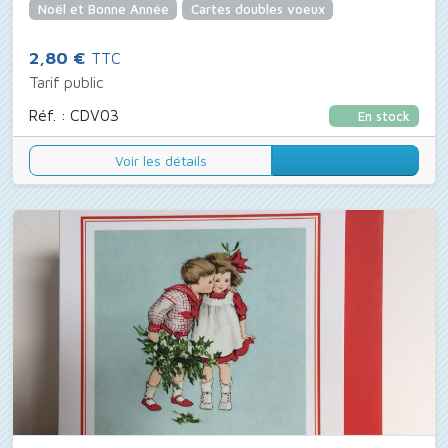
Noël et Bonne Année
Cartes doubles voeux
2,80 €
TTC
Tarif public
Réf. : CDV03
En stock
Voir les détails